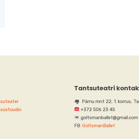
Tantsuteatri kontak
suteater
🏘 Pärnu mnt 22, 1. korrus, Tal
sustuudio
+372 506 23 45
goltsmanballet@gmail.com
FB:
GoltsmanBallet