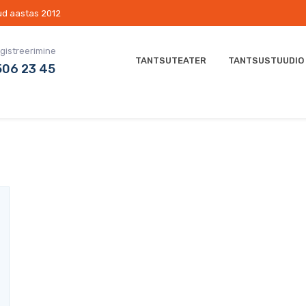
tud aastas 2012
egistreerimine
TANTSUTEATER
TANTSUSTUUDIO
506 23 45