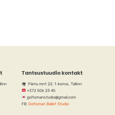
t
Tantsustuudio kontakt
linn
🏘 Pärnu mnt 22, 1. korrus, Tallinn
+372 506 23 45
goltsmanstudio@gmail.com
FB:
Goltsman Ballet Studio