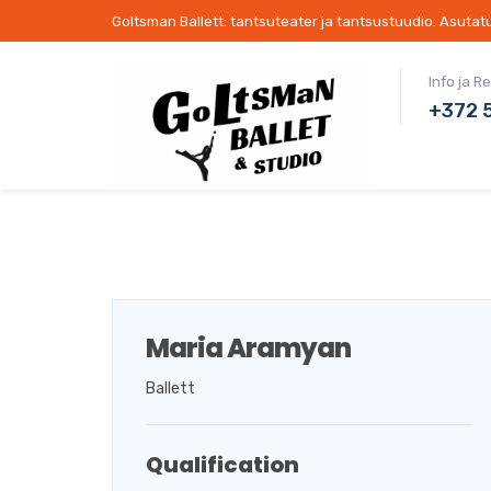
Goltsman Ballett: tantsuteater ja tantsustuudio. Asuta
Info ja R
+372 
Maria Aramyan
Ballett
Qualification